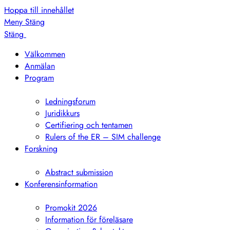
Hoppa till innehållet
Meny
Stäng
Stäng
Välkommen
Anmälan
Program
Visa
undermeny
Ledningsforum
Juridikkurs
Certifiering och tentamen
Rulers of the ER – SIM challenge
Forskning
Visa
undermeny
Abstract submission
Konferensinformation
Visa
undermeny
Promokit 2026
Information för föreläsare