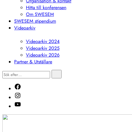
Organisation & kontakt
Hitta till konferensen
Om SWESEM
SWESEM stipendium
Videoarkiv
Visa
undermeny
Videoarkiv 2024
Videoarkiv 2025
Videoarkiv 2026
Partner & Utställare
Sök
Sök
efter…
Facebook
Instagram
Youtube