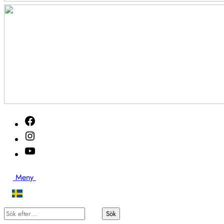
Akutveckan
Facebook
2026
Instagram
Youtube
Sök
Meny
Sök
Sök
efter…