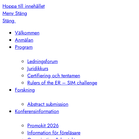
Hoppa till innehållet
Meny
Stäng
Stäng
Välkommen
Anmälan
Program
Visa
undermeny
Ledningsforum
Juridikkurs
Certifiering och tentamen
Rulers of the ER – SIM challenge
Forskning
Visa
undermeny
Abstract submission
Konferensinformation
Visa
undermeny
Promokit 2026
Information för föreläsare