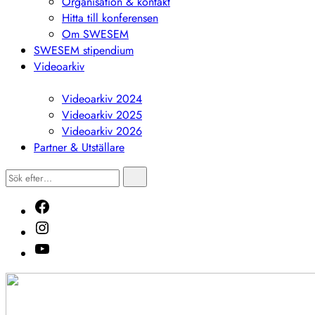
Organisation & kontakt
Hitta till konferensen
Om SWESEM
SWESEM stipendium
Videoarkiv
Visa
undermeny
Videoarkiv 2024
Videoarkiv 2025
Videoarkiv 2026
Partner & Utställare
Sök
Sök
efter…
Facebook
Instagram
Youtube