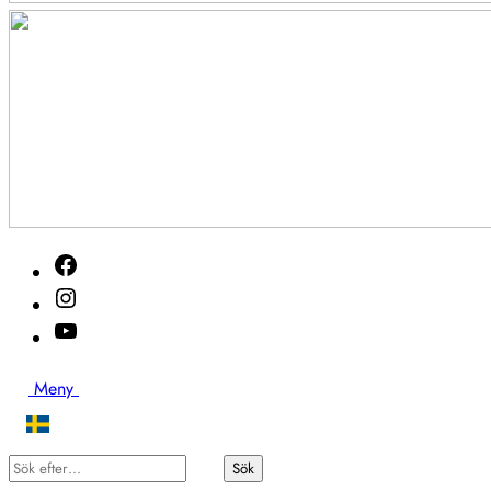
Akutveckan
Facebook
2026
Instagram
Youtube
Sök
Meny
Sök
Sök
efter…