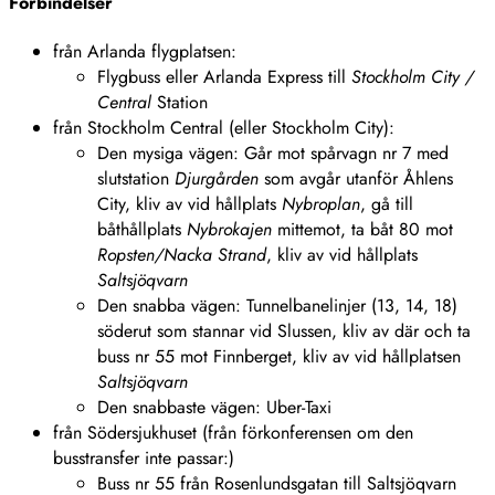
Förbindelser
från Arlanda flygplatsen:
Flygbuss eller Arlanda Express till
Stockholm City /
Central
Station
från Stockholm Central (eller Stockholm City):
Den mysiga vägen: Går mot spårvagn nr 7 med
slutstation
Djurgården
som avgår utanför Åhlens
City, kliv av vid hållplats
Nybroplan
, gå till
båthållplats
Nybrokajen
mittemot, ta båt 80 mot
Ropsten/Nacka Strand
, kliv av vid hållplats
Saltsjöqvarn
Den snabba vägen: Tunnelbanelinjer (13, 14, 18)
söderut som stannar vid Slussen, kliv av där och ta
buss nr 55 mot Finnberget, kliv av vid hållplatsen
Saltsjöqvarn
Den snabbaste vägen: Uber-Taxi
från Södersjukhuset (från förkonferensen om den
busstransfer inte passar:)
Buss nr 55 från Rosenlundsgatan till Saltsjöqvarn