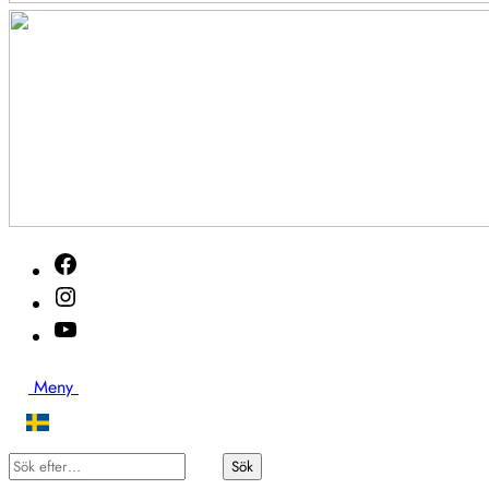
Akutveckan
Facebook
2026
Instagram
Youtube
Sök
Meny
Sök
Sök
efter…