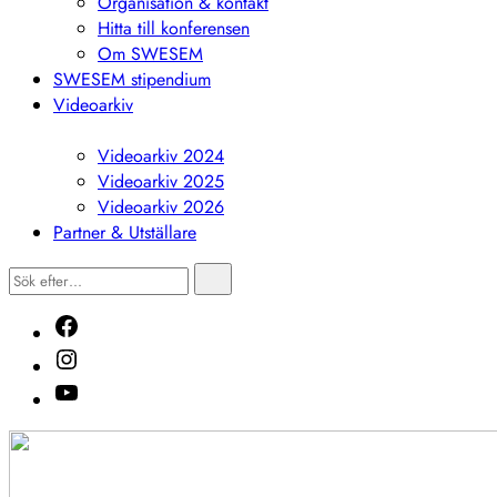
Organisation & kontakt
Hitta till konferensen
Om SWESEM
SWESEM stipendium
Videoarkiv
Visa
undermeny
Videoarkiv 2024
Videoarkiv 2025
Videoarkiv 2026
Partner & Utställare
Sök
Sök
efter…
Facebook
Instagram
Youtube