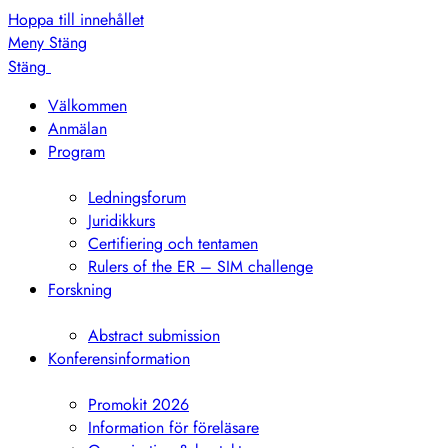
Hoppa till innehållet
Meny
Stäng
Stäng
Välkommen
Anmälan
Program
Visa
undermeny
Ledningsforum
Juridikkurs
Certifiering och tentamen
Rulers of the ER – SIM challenge
Forskning
Visa
undermeny
Abstract submission
Konferensinformation
Visa
undermeny
Promokit 2026
Information för föreläsare