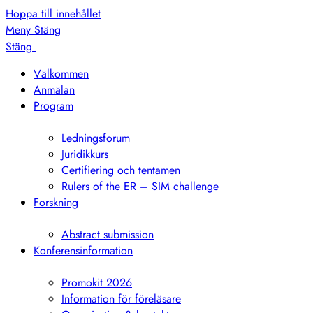
Hoppa till innehållet
Meny
Stäng
Stäng
Välkommen
Anmälan
Program
Visa
undermeny
Ledningsforum
Juridikkurs
Certifiering och tentamen
Rulers of the ER – SIM challenge
Forskning
Visa
undermeny
Abstract submission
Konferensinformation
Visa
undermeny
Promokit 2026
Information för föreläsare