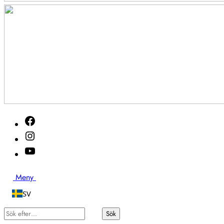
Akutveckan
Facebook
2026
Instagram
Youtube
Sök
Meny
SV
Sök
Sök
efter…