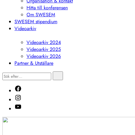
Organisation & kontakt
Hitta till konferensen
Om SWESEM
SWESEM stipendium
Videoarkiv
Visa
undermeny
Videoarkiv 2024
Videoarkiv 2025
Videoarkiv 2026
Partner & Utställare
Sök
Sök
efter…
Facebook
Instagram
Youtube