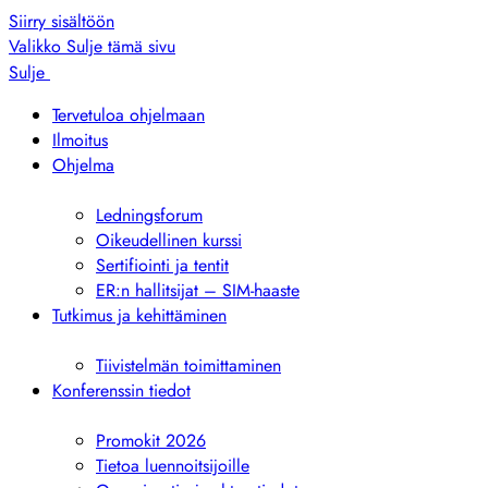
Siirry sisältöön
Valikko
Sulje tämä sivu
Sulje
Tervetuloa ohjelmaan
Ilmoitus
Ohjelma
Näytä
alivalikko
Ledningsforum
Oikeudellinen kurssi
Sertifiointi ja tentit
ER:n hallitsijat – SIM-haaste
Tutkimus ja kehittäminen
Näytä
alivalikko
Tiivistelmän toimittaminen
Konferenssin tiedot
Näytä
alivalikko
Promokit 2026
Tietoa luennoitsijoille