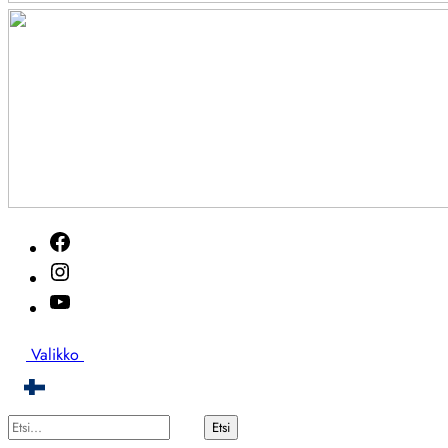
Akutveckan
Facebook
2026
Instagram
Youtube
Etsi
Valikko
Etsi...
Etsi