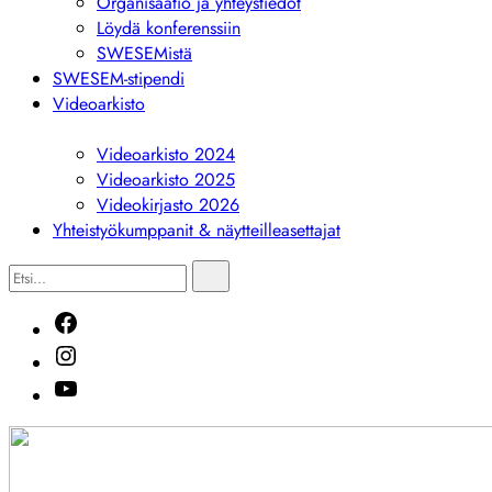
Organisaatio ja yhteystiedot
Löydä konferenssiin
SWESEMistä
SWESEM-stipendi
Videoarkisto
Näytä
alivalikko
Videoarkisto 2024
Videoarkisto 2025
Videokirjasto 2026
Yhteistyökumppanit & näytteilleasettajat
Etsi...
Etsi
Facebook
Instagram
Youtube