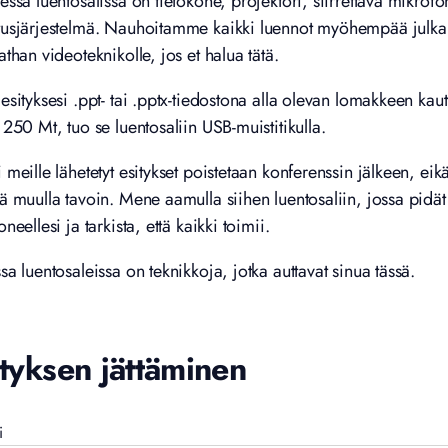
essa luentosalissa on tietokone, projektori, siirrettävä mikrofo
tusjärjestelmä. Nauhoitamme kaikki luennot myöhempää julkai
athan videoteknikolle, jos et halua tätä.
esityksesi .ppt- tai .pptx-tiedostona alla olevan lomakkeen kaut
 250 Mt, tuo se luentosaliin USB-muistitikulla.
 meille lähetetyt esitykset poistetaan konferenssin jälkeen, eikä 
ä muulla tavoin. Mene aamulla siihen luentosaliin, jossa pidät e
oneellesi ja tarkista, että kaikki toimii.
sa luentosaleissa on teknikkoja, jotka auttavat sinua tässä.
ityksen jättäminen
i