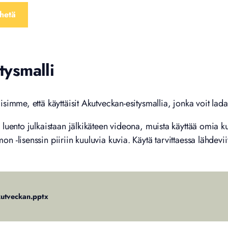
tysmalli
simme, että käyttäisit Akutveckan-esitysmallia, jonka voit ladat
 luento julkaistaan jälkikäteen videona, muista käyttää omia ku
 -lisenssin piiriin kuuluvia kuvia. Käytä tarvittaessa lähdeviit
utveckan.pptx