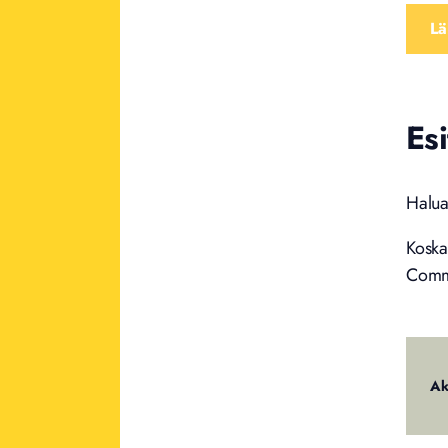
Esi
Haluai
Koska
Common
Ak