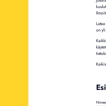
Jokais
kuulu
Ilmoit
Lataa 
on yli
Kaikki
käytet
tietok
Kaikis
Es
Nimes