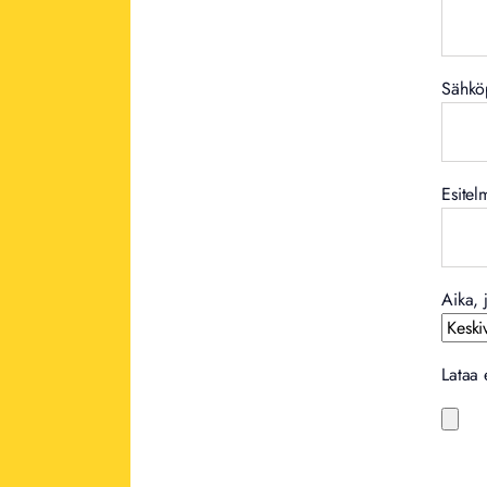
Sähköp
Esitel
Aika, 
Lataa 