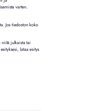
ni ja
semista varten.
ta. Jos tiedoston koko
niitä julkaista tai
sityksesi, lataa esitys