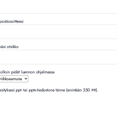
ostiosoitteesi
mäsi otsikko
jolloin pidät luennon ohjelmassa
esityksesi ppt- tai pptx-tiedostona tänne (enintään 250 Mt).