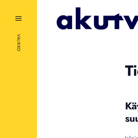
VALIKKO
Ti
Käy
suu