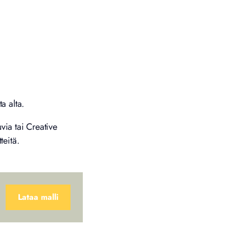
a alta.
via tai Creative
teitä.
Lataa malli