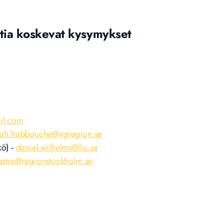
tia koskevat kysymykset
il.com
ah.habbouche@vgregion.se
kö) -
daniel.wilhelms@liu.se
kastre@regionstockholm.se