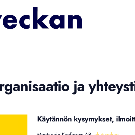
rganisaatio ja yhteyst
Käytännön kysymykset, ilmoit
Meetagain Konferens AB,
akutveckan