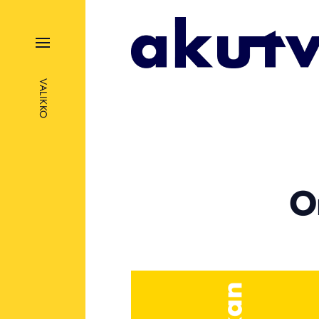
VALIKKO
O