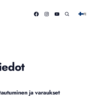
FI
iedot
tautuminen ja varaukset