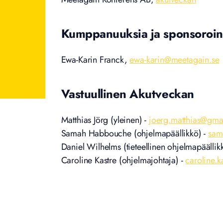
Kumppanuuksia ja sponsoroin
Ewa-Karin Franck,
ewa-karin@meetagain.se
Vastuullinen Akutveckan
Matthias Jörg (yleinen) -
joerg.matthias@gma
Samah Habbouche (ohjelmapäällikkö) -
sam
Daniel Wilhelms (tieteellinen ohjelmapäällik
Caroline Kastre (ohjelmajohtaja) -
caroline.