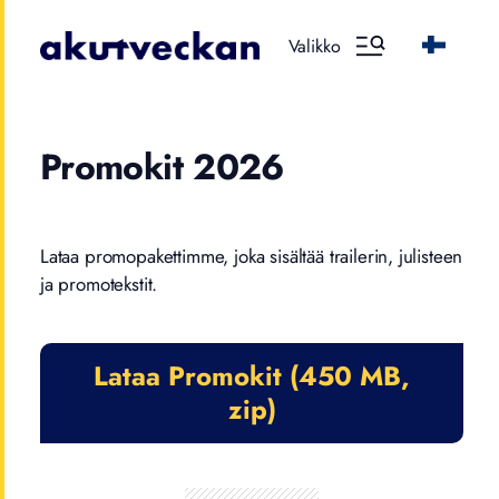
Valikko
Promokit 2026
Lataa promopakettimme, joka sisältää trailerin, julisteen
ja promotekstit.
Lataa Promokit (450 MB,
zip)