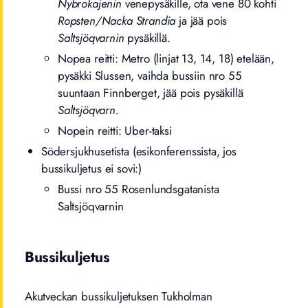
Nybrokajenin
venepysäkille, ota vene 80 kohti
Ropsten/Nacka Strandia
ja jää pois
Saltsjöqvarnin
pysäkillä.
Nopea reitti: Metro (linjat 13, 14, 18) etelään,
pysäkki Slussen, vaihda bussiin nro 55
suuntaan Finnberget, jää pois pysäkillä
Saltsjöqvarn.
Nopein reitti: Uber-taksi
Södersjukhusetista (esikonferenssista, jos
bussikuljetus ei sovi:)
Bussi nro 55 Rosenlundsgatanista
Saltsjöqvarnin
Bussikuljetus
Akutveckan bussikuljetuksen Tukholman