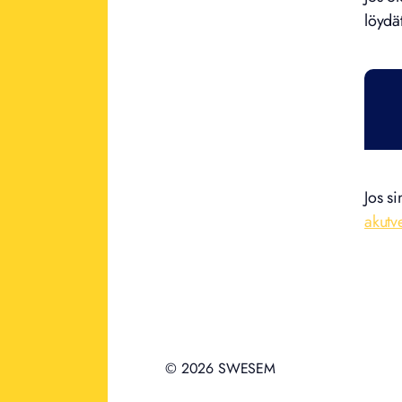
löydä
Jos si
akutv
© 2026