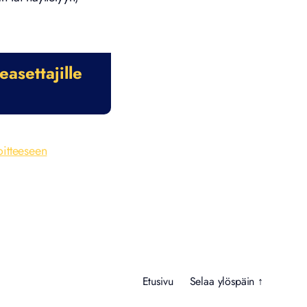
asettajille
oitteeseen
Etusivu
Selaa ylöspäin ↑