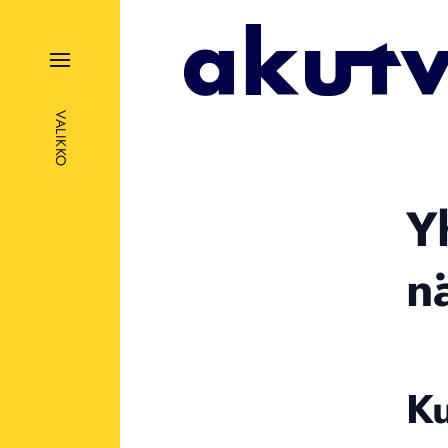
VALIKKO
Y
nä
K