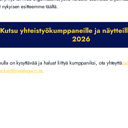
t nykyisen esitteemme täältä.
Kutsu yhteistyökumppaneille ja näytteille
2026
nulla on kysyttävää ja haluat liittyä kumppaniksi, ota yhteyttä
os
eckan@meetagain.se.