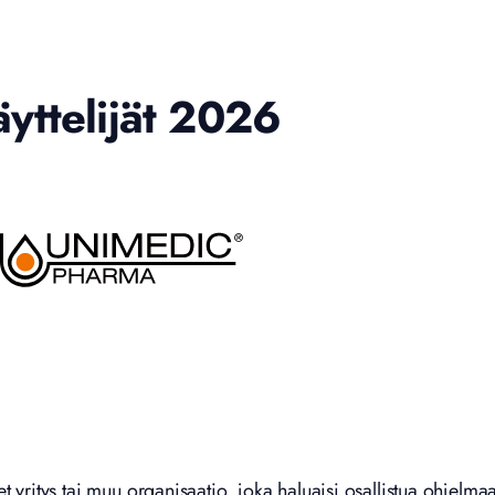
yttelijät 2026
et yritys tai muu organisaatio, joka haluaisi osallistua ohjelmaa