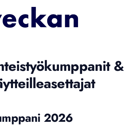
hteistyökumppanit &
ytteilleasettajat
umppani 2026