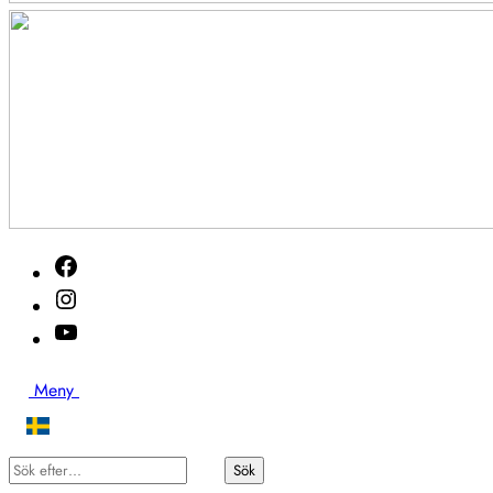
Akutveckan
Facebook
2026
Instagram
Youtube
Sök
Meny
Sök
Sök
efter…