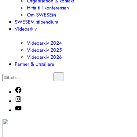
Organisation & kontakt
Hitta till konferensen
Om SWESEM
SWESEM stipendium
Videoarkiv
Visa
undermeny
Videoarkiv 2024
Videoarkiv 2025
Videoarkiv 2026
Partner & Utställare
Sök
Sök
efter…
Facebook
Instagram
Youtube