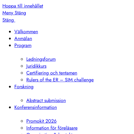
Hoppa till innehållet
Meny
Stäng
Stäng
Välkommen
Anmälan
Program
Visa
undermeny
Ledningsforum
Juridikkurs
Certifiering och tentamen
Rulers of the ER – SIM challenge
Forskning
Visa
undermeny
Abstract submission
Konferensinformation
Visa
undermeny
Promokit 2026
Information för föreläsare