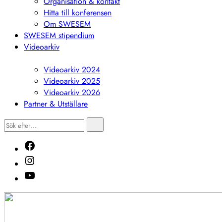
Organisation & kontakt
Hitta till konferensen
Om SWESEM
SWESEM stipendium
Videoarkiv
Visa
undermeny
Videoarkiv 2024
Videoarkiv 2025
Videoarkiv 2026
Partner & Utställare
Sök
Sök
efter…
Facebook
Instagram
Youtube