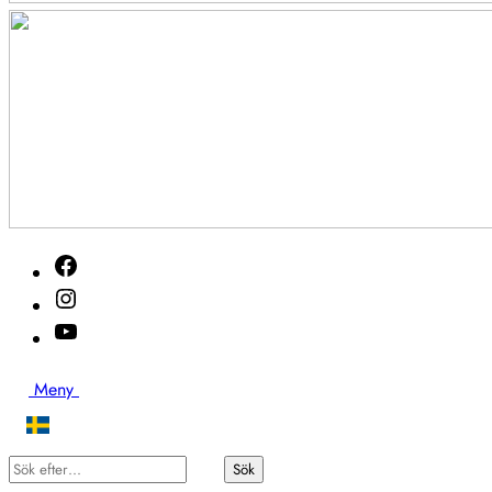
Akutveckan
Facebook
2026
Instagram
Youtube
Sök
Meny
Sök
Sök
efter…