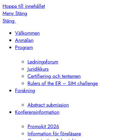
Hoppa till innehållet
Meny
Stäng
Stäng
Välkommen
Anmälan
Program
Visa
undermeny
Ledningsforum
Juridikkurs
Certifiering och tentamen
Rulers of the ER – SIM challenge
Forskning
Visa
undermeny
Abstract submission
Konferensinformation
Visa
undermeny
Promokit 2026
Information för föreläsare